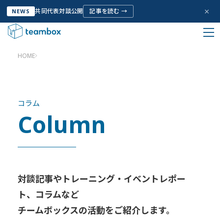
×
共同代表対談公開
記事を読む →
NEWS
HOME
私たちについて
Company Info
コラム
Column
サービス
Service
お客様の声
Voice
対談記事やトレーニング・イベントレポー
ト、コラムなど
取り組み
チームボックスの活動をご紹介します。
Initiative