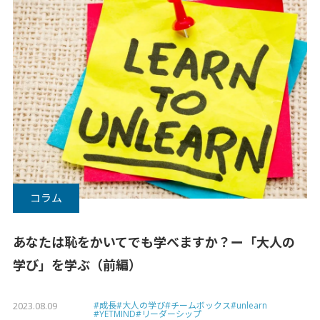
コラム
あなたは恥をかいてでも学べますか？ー「大人の
学び」を学ぶ（前編）
2023.08.09
#成長
#大人の学び
#チームボックス
#unlearn
#YETMIND
#リーダーシップ