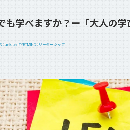
Teambox TAO
でも学べますか？ー「大人の学
Teambox OS
Reborn Camp
ス
#unlearn
#YETMIND
#リーダーシップ
問いが、ひらく。
お問い合わせ