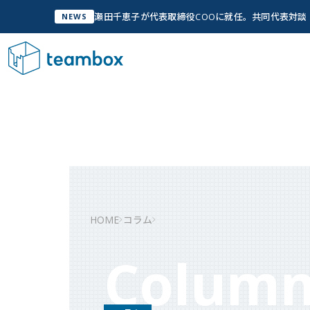
瀬田千恵子が代表取締役COOに就任。共同代表対
NEWS
サービス
Service
私
管
A
私たちについて
Company Info
「人
実
グ
HOME
コラム
W
私たちについて
Colum
チームメンバー