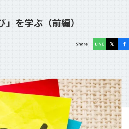
び」を学ぶ（前編）
コラム
Column
Share
LINE
お知らせ
News
個人情報保護方針
利用規約