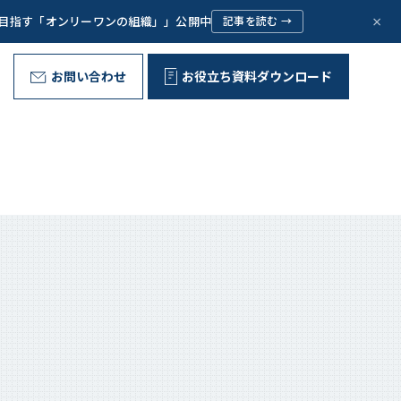
×
で目指す「オンリーワンの組織」」公開中
記事を読む →
お問い合わせ
お役立ち資料ダウンロード
野外型リーダー育成プログラム
代表ご挨拶
Message
お客様の声
Voice
問いが、ひらく。
組織文化の変革
Corporate Culture
取り組み
Initiative