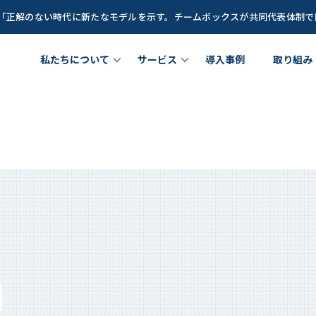
談「正解のない時代に新たなモデルを示す。チームボックスが共同代表体制
私たちについて
サービス
導入事例
取り組み
たちについて
チームメンバー
女性リーダー育成プログラム
理職向け研修プログラム
bout Us
Team Member
サービス
Service
Z世代(新卒若手世代)育成プログ
が育つ土壌」を創るCLOプロ
現できること
成長に寄り添うグローストレーナー
ラム
ラム
hat we do
Growth Trainer
Teambox LEAGUE
n
CLO