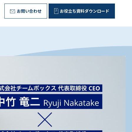
お問い合わせ
お役立ち資料ダウンロード
野外型リーダー育成プログラム
代表ご挨拶
Message
お客様の声
問いが、ひらく。
組織文化の変革
Voice
Corporate Culture
取り組み
Initiative