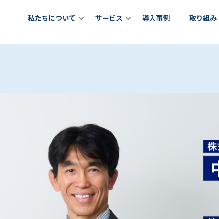
私たちについて
サービス
導入事例
取り組み
ちについて
チームメンバー
女性リーダー育成プログラム
理職向け研修プログラム
out Us
Team Member
サービス
Z世代(新卒若手世代)育成プログ
が育つ土壌」を創るCLOプロ
できること
成長に寄り添うグローストレーナー
Service
ラム
ラム
at we do
Growth Trainer
Teambox LEAGUE
CLO