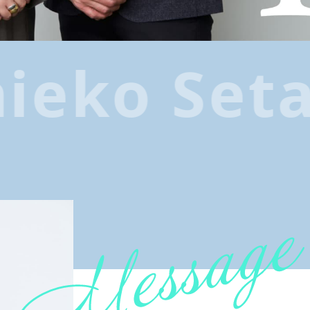
eko Seta
R