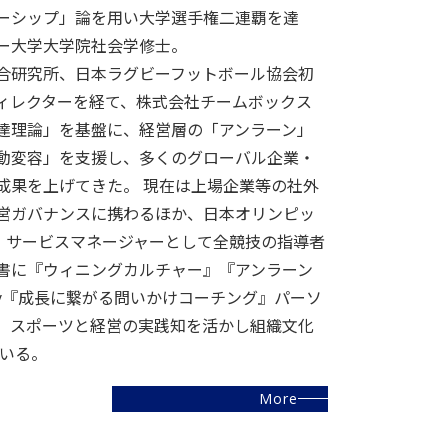
ーシップ」論を用い大学選手権二連覇を達
ー大学大学院社会学修士。
合研究所、日本ラグビーフットボール協会初
ィレクターを経て、株式会社チームボックス
達理論」を基盤に、経営層の「アンラーン」
動変容」を支援し、多くのグローバル企業・
成果を上げてきた。 現在は上場企業等の社外
営ガバナンスに携わるほか、日本オリンピッ
C）サービスマネージャーとして全競技の指導者
書に『ウィニングカルチャー』『アンラーン
icy『成長に繋がる問いかけコーチング』パーソ
、スポーツと経営の実践知を活かし組織文化
 いる。
More