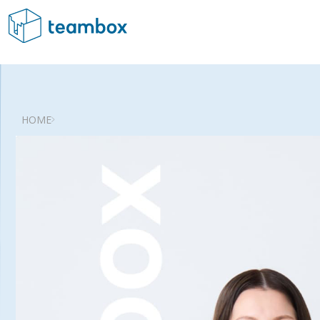
サービス
Service
私た
管
HOME
Ab
私たちについて
「人
実現
Company Info
グ
Wh
私たちについて
チームメンバー