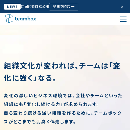
×
共同代表対談公開
記事を読む →
NEWS
HOME
会社概要
私たちについて
Company Info
組織文化が変われば、チームは「変
サービス
化に強く」なる。
Service
お客様の声
変化の激しいビジネス環境では、会社やチームといった
Voice
組織にも「変化し続ける力」が求められます。
自ら変わり続ける強い組織を作るために、チームボック
取り組み
スがどこまでも泥臭く伴走します。
Initiative