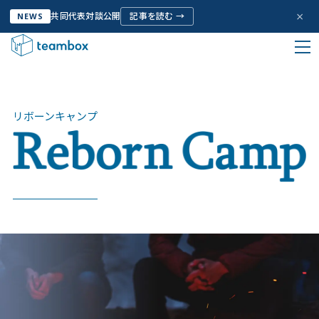
×
共同代表対談公開
記事を読む →
NEWS
HOME
サービス
私たちについて
リボーンキャンプ
Company Info
サービス
Service
お客様の声
Voice
取り組み
Initiative