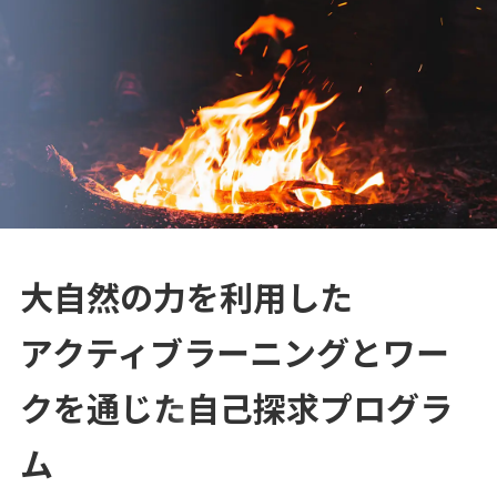
コラム
Column
お知らせ
News
大自然の力を利用した
資料請求
アクティブラーニングとワー
お問い合わせ
クを通じた
自己探求プログラ
ム