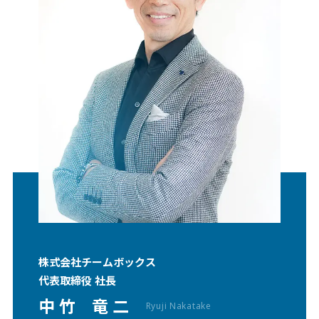
株式会社チームボックス
代表取締役 社⻑
中 竹 竜 二
Ryuji Nakatake