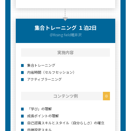
集合トレーニング
１泊2⽇
＠Rising field軽井沢
実施内容
集合トレーニング
内省時間（セルフセッション）
アクティブラーニング
コンテンツ例
「学び」の理解
成⻑ポイントの理解
⾃⼰認識スキルとスタイル（⾃分らしさ）の確⽴
⽬標設定スキル