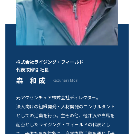
株式会社ライジング・フィールド
代表取締役 社⻑
森 和 成
Kazunari Mori
元アクセンチュア株式会社ディレクター。
法⼈向けの組織開発・⼈材開発のコンサルタント
としての活動を⾏う。主その他、軽井沢や⽩⾺を
起点としたライジング・フィールドの代表とし
て、⼦供たちを対象に、⾃然体験活動を通じ『⼦