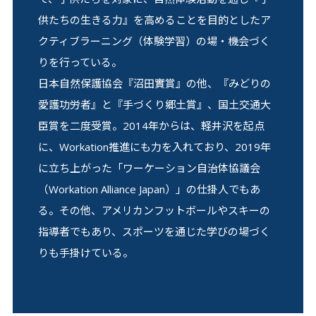
供たちの⽣きる⼒』を⾼めることを⽬的としたア
クティブラーニング（体験学習）の場・機会づく
りを⾏っている。
⽇本⾃然保護協会『沼⽥實賞』の他、『みどりの
愛護功労者』と『⼿づくり郷⼟賞』、国⼟交通⼤
⾂賞を⼆度受賞。2014年からは、軽井沢を起点
に、Workation推進にも⼒を⼊れており、2019年
に⽴ち上がった「ワーケーション⾃治体協議会
（Workation Alliance Japan）」の仕掛⼈でもあ
る。その他、アメリカンフットボールやスキーの
指導者でもあり、スポーツを通じた学びの場づく
りも⼿掛けている。