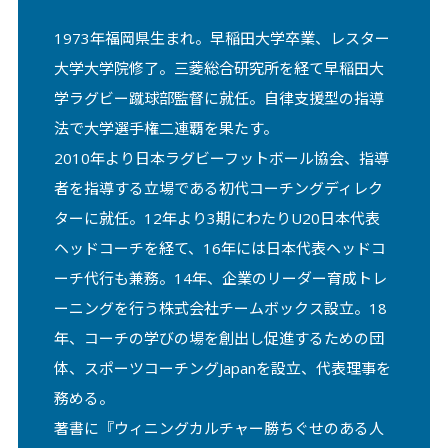
1973年福岡県⽣まれ。早稲⽥⼤学卒業、レスター
⼤学⼤学院修了。三菱総合研究所を経て早稲⽥⼤
学ラグビー蹴球部監督に就任。⾃律⽀援型の指導
法で⼤学選⼿権⼆連覇を果たす。
2010年より⽇本ラグビーフットボール協会、指導
者を指導する⽴場である初代コーチングディレク
ターに就任。12年より3期にわたりU20⽇本代表
ヘッドコーチを経て、16年には⽇本代表ヘッドコ
ーチ代⾏も兼務。14年、企業のリーダー育成トレ
ーニングを⾏う株式会社チームボックス設⽴。18
年、コーチの学びの場を創出し促進するための団
体、スポーツコーチングJapanを設⽴、代表理事を
務める。
著書に『ウィニングカルチャー勝ちぐせのある⼈