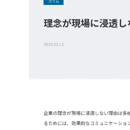
コラム
代表ご挨拶
理念が現場に浸透し
チームボックスで実現できること
組織文化の変革
2025.02.12
成長に寄り添うグローストレーナー
会社情報
企業の理念が現場に浸透しない理由は多
資料請求
るためには、効果的なコミュニケーショ