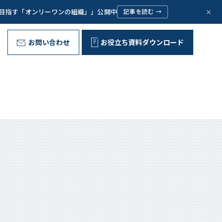
×
で目指す「オンリーワンの組織」」公開中
記事を読む →
お問い合わせ
お役立ち資料ダウンロード
野外型リーダー育成プログラム
代表ご挨拶
Message
お客様の声
Voice
問いが、ひらく。
組織文化の変革
Corporate Culture
取り組み
Initiative