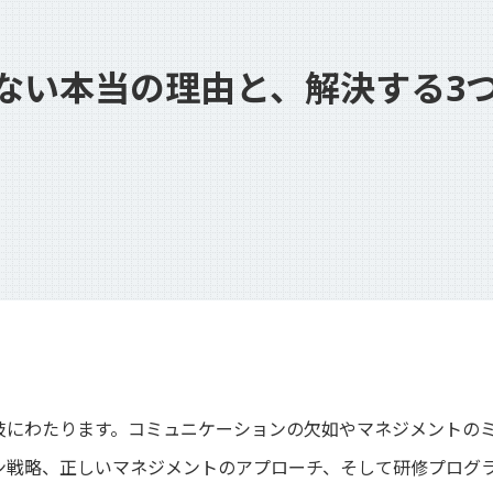
Teambox TAO
ない本当の理由と、解決する3
Teambox OS
Reborn Camp
問いが、ひらく。
岐にわたります。コミュニケーションの欠如やマネジメントの
お問い合わせ
ン戦略、正しいマネジメントのアプローチ、そして研修プログ