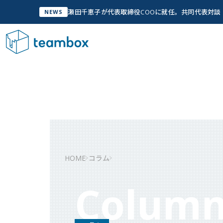
瀬田千恵子が代表取締役COOに就任。共同代表対
NEWS
サービス
Service
私
管
A
私たちについて
Company Info
「人
実
グ
HOME
コラム
W
私たちについて
Colum
チームメンバー