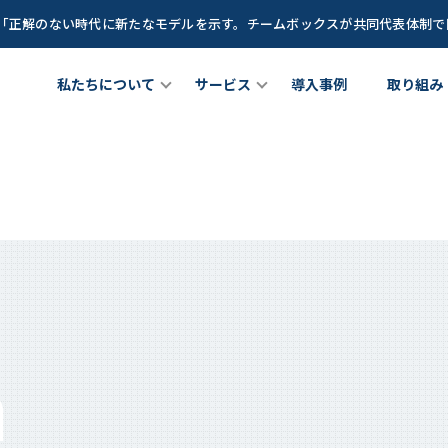
談「正解のない時代に新たなモデルを示す。チームボックスが共同代表体制
私たちについて
サービス
導入事例
取り組み
たちについて
チームメンバー
女性リーダー育成プログラム
理職向け研修プログラム
bout Us
Team Member
サービス
Service
Z世代(新卒若手世代)育成プログ
が育つ土壌」を創るCLOプロ
現できること
成長に寄り添うグローストレーナー
ラム
ラム
hat we do
Growth Trainer
Teambox LEAGUE
n
CLO