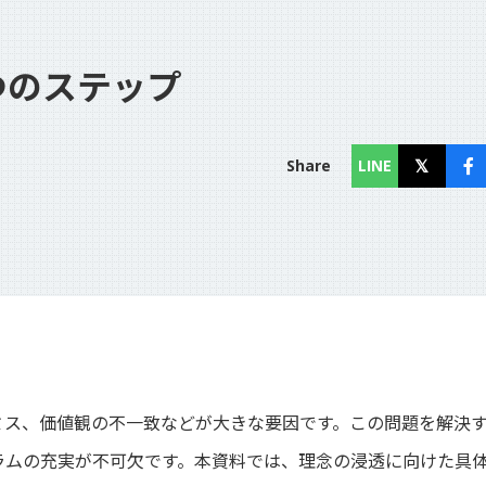
つのステップ
コラム
Column
Share
LINE
お知らせ
News
ミス、価値観の不一致などが大きな要因です。この問題を解決
ラムの充実が不可欠です。本資料では、理念の浸透に向けた具
個人情報保護方針
利用規約