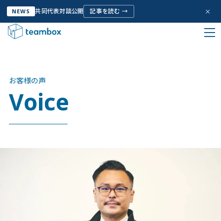
×
共同代表対談公開
記事を読む →
NEWS
HOME
お客様の声
私たちについて
お客様の声
Company Info
Voice
サービス
Service
お客様の声
Voice
取り組み
Initiative