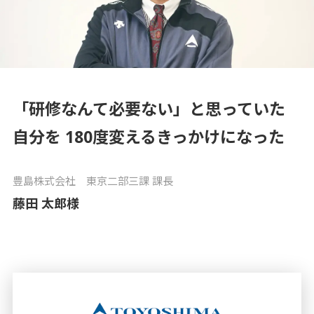
コラム
Column
お知らせ
News
「研修なんて必要ない」と思っていた
自分を 180度変えるきっかけになった
豊島株式会社 東京二部三課 課長
資料請求
藤田 太郎様
お問い合わせ