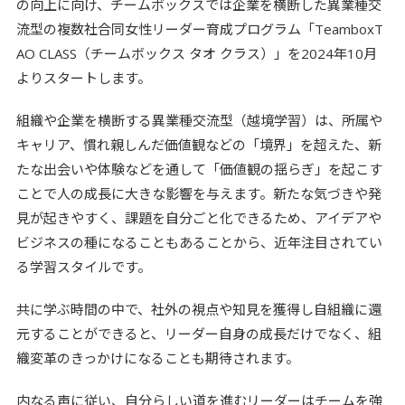
の向上に向け、チームボックスでは企業を横断した異業種交
流型の複数社合同女性リーダー育成プログラム「TeamboxT
個人情報保護方針
AO CLASS（チームボックス タオ クラス）」を2024年10月
利用規約
よりスタートします。
組織や企業を横断する異業種交流型（越境学習）は、所属や
キャリア、慣れ親しんだ価値観などの「境界」を超えた、新
たな出会いや体験などを通して「価値観の揺らぎ」を起こす
ことで人の成長に大きな影響を与えます。新たな気づきや発
見が起きやすく、課題を自分ごと化できるため、アイデアや
ビジネスの種になることもあることから、近年注目されてい
る学習スタイルです。
共に学ぶ時間の中で、社外の視点や知見を獲得し自組織に還
元することができると、リーダー自身の成長だけでなく、組
織変革のきっかけになることも期待されます。
内なる声に従い、自分らしい道を進むリーダーはチームを強