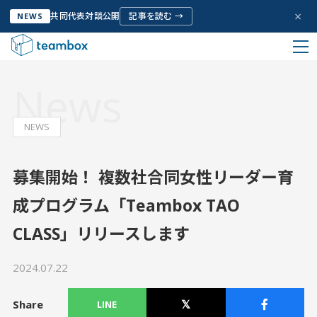
×
共同代表対談公開
記事を読む →
NEWS
HOME
お知らせ
News
私たちについて
NEWS
Company Info
サービス
募集開始！ 複数社合同女性リーダー育
Service
成プログラム「Teambox TAO
CLASS」リリースします
お客様の声
Voice
2024.07.22
取り組み
Share
Initiative
LINE