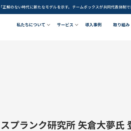
談「正解のない時代に新たなモデルを示す。チームボックスが共同代表体制
私たちについて
サービス
導入事例
取り組み
ちについて
チームメンバー
女性リーダー育成プログラム
理職向け研修プログラム
out Us
Team Member
サービス
Service
Z世代(新卒若手世代)育成プログ
が育つ土壌」を創るCLOプロ
できること
成長に寄り添うグローストレーナー
ラム
ラム
at we do
Growth Trainer
Teambox LEAGUE
CLO
マックスプランク研究所 矢倉大夢氏