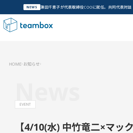
瀬田千恵子が代表取締役COOに就任。共同代表対
NEWS
サービス
Service
私た
管
HOME
お知らせ
Ab
私たちについて
Company Info
News
「人
実現
グ
Wh
私たちについて
EVENT
チームメンバー
【4/10(水) 中竹竜二×