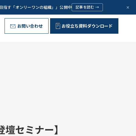
×
で目指す「オンリーワンの組織」」公開中
記事を読む →
お問い合わせ
お役立ち資料ダウンロード
野外型リーダー育成プログラム
代表ご挨拶
Message
お客様の声
Voice
問いが、ひらく。
組織文化の変革
Corporate Culture
取り組み
Initiative
 登壇セミナー】