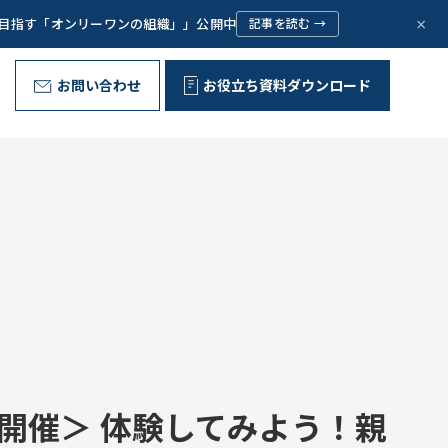
×
で目指す「オンリーワンの組織」」公開中
記事を読む →
お問い合わせ
お役立ち資料ダウンロード
野外型リーダー育成プログラム
代表ご挨拶
Message
お客様の声
Voice
問いが、ひらく。
組織文化の変革
Corporate Culture
取り組み
Initiative
ース開催＞ 体験してみよう！親