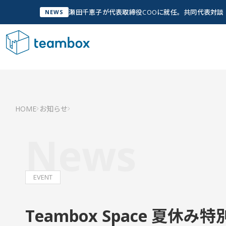
瀬田千恵子が代表取締役COOに就任。共同代表対
NEWS
サービス
Service
私た
管
HOME
お知らせ
Ab
私たちについて
Company Info
News
「人
実現
グ
Wh
私たちについて
EVENT
チームメンバー
Teambox Space 