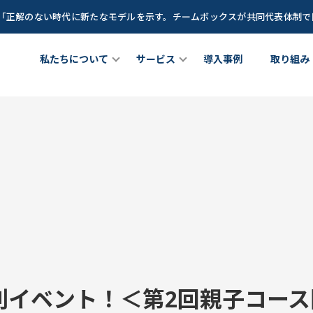
談「正解のない時代に新たなモデルを示す。チームボックスが共同代表体制
私たちについて
サービス
導入事例
取り組み
ちについて
チームメンバー
女性リーダー育成プログラム
理職向け研修プログラム
out Us
Team Member
サービス
Service
Z世代(新卒若手世代)育成プログ
が育つ土壌」を創るCLOプロ
できること
成長に寄り添うグローストレーナー
ラム
ラム
at we do
Growth Trainer
Teambox LEAGUE
CLO
夏休み特別イベント！＜第2回親子コ