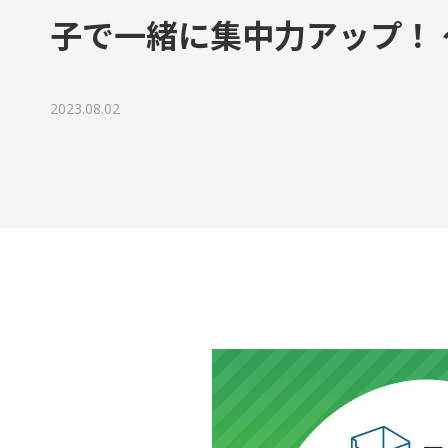
代表ご挨拶
子で一緒に集中力アップ！
チームボックスで実現できること
2023.08.02
組織文化の変革
成長に寄り添うグローストレーナー
会社情報
資料請求