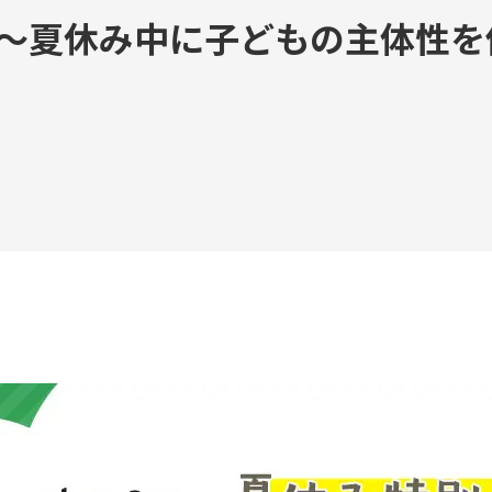
Teambox TAO
 〜夏休み中に子どもの主体性を
Teambox OS
Reborn Camp
問いが、ひらく。
お問い合わせ